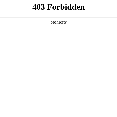
产品及服务
行业解决方案
合作伙伴
投资者关系
膺2025年度科技价值上市公司
2025 / 12 / 10
世纪经济报道承办的南方财经论坛2025年会在广州成功举行。论坛期间，非
市公司”奖项。